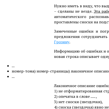
Нужно иметь в виду, что в
– сделаны не везде.
Эта раб
автоматического распозна
проставлены сноски на подс
Замеченные ошибки и погр
предложения сотрудничать 
Грозину
.
Информацию об ошибках и оп
новая строка описывает одн
...
номер-тома) номер-страницы) лаконичное описан
...
Лаконичное описание ошибк
1) не отформатированная ст
2) опечатка в слове ..... ,
3) нет сноски (звездочки),
4) сноска (звездочка) явно не