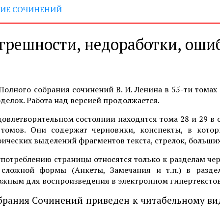
АНИЕ СОЧИНЕНИЙ
грешности, недоработки, оши
Полного собрания сочинений В. И. Ленина в 55-ти томах 
делок. Работа над версией продолжается.
овлетворительном состоянии находятся тома 28 и 29 в о
 томов. Они содержат черновики, конспекты, в котор
ических выделений фрагментов текста, стрелок, больших 
употреблению страницы относятся только к разделам ч
 сложной формы (Анкеты, Замечания и т.п.) в разде
ожным для воспроизведения в электронном гипертексто
брания Сочинений приведен к читабельному ви