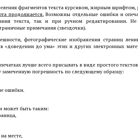
ыделения фрагментов текста курсивом, жирным шрифтом,
ота продолжается.
Возможны отдельные ошибки и опечат
вания текста, так и при ручном редактировании. Не
траничные примечания (звездочки).
ешности, фотографические изображения страниц ленин
в «доведении до ума» этих и других электронных мат
ечатках лучше всего присылать в виде простого текстов
у замеченную погрешность по следующему образцу:
ие ошибки.
и может быть таким:
раница,
 на месте,