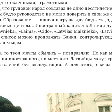
одготовленными, грамотными
ё, что трудовой народ создавал не одно десятилетие
 будто руководство не могло поверить в свои же 
. Образование — лишняя нагрузка для бюджета, зд
говые центры… Иностранный капитал в Латвии чув
vnieks», «Laima», «Cido», «Latvijas Maiznieks», «Lat
 список можно продолжать. Банки, контролирую
адельцам.
е, то твои мечты сбылись — поздравляю! Но как м
 ни иностранного, ни местного. Латвийцы могут т
олений без эксплуатации. А для этого, сначал