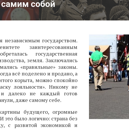
с самим собой
ся независимым государством.
итете заинтересованным
реталась государственная
изводства, земля. Заключались
мались «правильные» законы.
когда всё поделено и продано, а
итого корыта, можно спокойно
аску лояльности». Никому не
 и далеко не каждый готов
анули, даже самому себе.
картины будущего, огромные
 это было логично: страна без
у, с развитой экономикой и