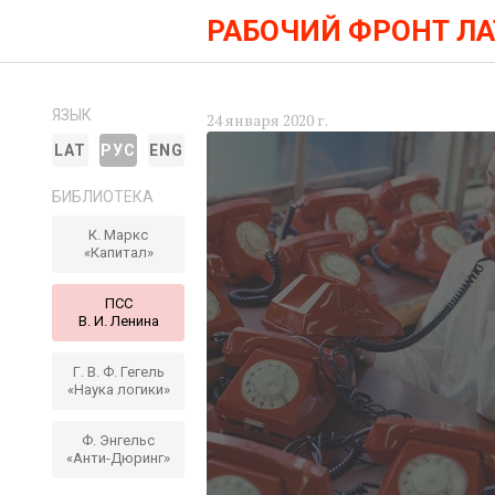
РАБОЧИЙ ФРОНТ Л
ЯЗЫК
24 января 2020 г.
LAT
РУС
ENG
БИБЛИОТЕКА
К. Маркс
«Капитал»
ПСС
В. И. Ленина
Г. В. Ф. Гегель
«Наука логики»
Ф. Энгельс
«Анти-Дюринг»