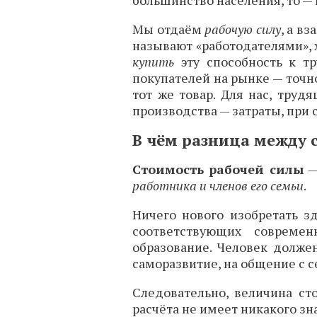
большинство населения, то —
Мы отдаём
рабочую силу
, а в
называют «работодателями», хо
купить
эту способность к т
покупателей на рынке — точно
тот же товар. Для нас, труд
производства — затраты, при
В чём разница между 
Стоимость рабочей силы
—
работника и членов его семьи
.
Ничего нового изобретать з
соответствующих совреме
образование. Человек долже
саморазвитие, на общение с с
Следовательно, величина ст
расчёта не имеет никакого зн