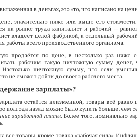
выраженная в деньгах, это «то, что написано на цен
цене, значительно ниже или выше его стоимости.
еся на рынке труда капиталист и рабочий — равно
лист владеет целой фабрикой, а отдельный рабочи
ля работы всего производственного организма.
тую продаётся по цене, в несколько раз ниже 
чивать рабочим такую ничтожную сумму денег, 
Настолько ничтожную сумму, что если уменьш
то не сможет дойти до своего рабочего места.
одержание зарплаты»?
зарплата остаётся неизменной, товары всё равно
вро полгода назад можно было купить больше, чем с
жание заработной платы
. Более того, номинально за
ь.
 все товары, кроме товара «рабочая сила». Инфляц