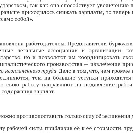
дарством, так как она способствует увеличению 
раньше приходилось снижать зарплаты, то теперь
само собой».
тановлена работодателем. Представители буржуази
чные легальные ассоциации и организации, к
дарство, но и позволяют им координировать сво
питалистического производства — извлечение при
го неоплаченного труда
. Дело в том, что, чем громч
единяются, тем на бо́льшие уступки приходится
ю свою работу направляют на подавление рабоче
 содержания зарплат.
ожно противопоставить только силу объединения
ену рабочей силы, приблизив её к её стоимости, 