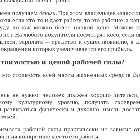
 и выживание всей страны.
замен получаем
деньги
. При этом владельцев «заводо
тя если кто-то и даёт работу, то это рабочие, а к
руду по как можно более низкой цене. Можем л
 нет. На любого покупателя посмотрят косо, если о
ящихся, зарплата — средство к существованию, а 
 сокращении которых увеличивается его прибыль.
стоимостью и ценой рабочей силы?
 это стоимость всей массы жизненных средств
дл
десь не нужно: человек должен хорошо питаться,
нному культурному уровню, получать своевре
н развиваться физически и духовно: иметь доста
емьёй.
оимости рабочей силы практически не зависит от
ачения конкретное место его работы.