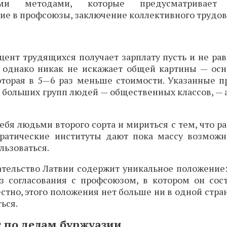
ыми методами, которые предусматривает б
ие в профсоюзы, заключение коллективного трудово
цент трудящихся получает зарплату пусть и не ра
 однако никак не искажает общей картины — осн
которая в 5—6 раз меньше стоимости. Указанные п
я больших групп людей — общественных классов, — 
ебя людьми второго сорта и мириться с тем, что ра
кратические институты дают пока массу возмож
льзоваться.
тельство Латвии содержит уникальное положение:
з согласования с профсоюзом, в котором он сос
естно, этого положения нет больше ни в одной стра
ься.
т по делам буржуазии