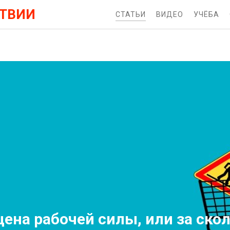
АТВИИ
СТАТЬИ
ВИДЕО
УЧЁБА
ена рабочей силы, или за скол