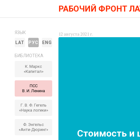
РАБОЧИЙ ФРОНТ Л
ЯЗЫК
12 августа 2021 г.
LAT
РУС
ENG
БИБЛИОТЕКА
К. Маркс
«Капитал»
ПСС
В. И. Ленина
Г. В. Ф. Гегель
«Наука логики»
Ф. Энгельс
«Анти-Дюринг»
Стоимость и ц