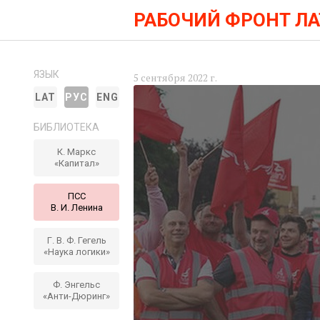
РАБОЧИЙ ФРОНТ Л
ЯЗЫК
5 сентября 2022 г.
LAT
РУС
ENG
БИБЛИОТЕКА
К. Маркс
«Капитал»
ПСС
В. И. Ленина
Г. В. Ф. Гегель
«Наука логики»
Ф. Энгельс
«Анти-Дюринг»