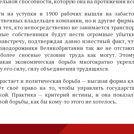
льной способности, которую она на протяжении все
ти на уступки и 1900 рабочих вышли на забасто
дственных владельцев компании, но и другие фир
и тех, кто непосредственно не занимается транспор
ные собственники будут нести огромные убытк
австречу, подтверждая давно известный факт, чт
езнодорожники Великобритании так же не отстают
более сносные условия труда как могут. Этом
Такая экономическая борьба многократно укрепл
у его силу, силу объединения трудящихся.
астает и политическая борьба — высшая форма кл
ёт своё право на то, чтобы управлять государст
ой. Практика — критерий истины, и она показал
й борьбы, как бы кому-то этого не хотелось.