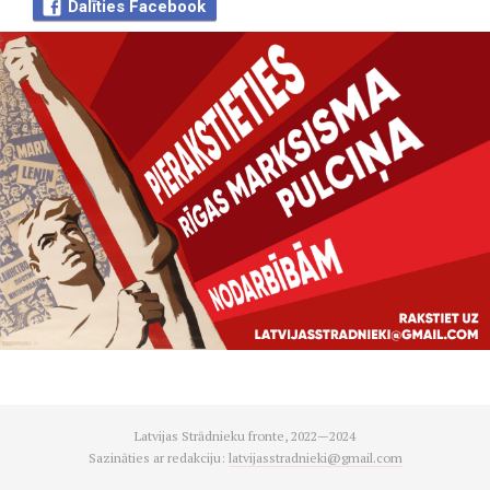
Dalīties Facebook
Latvijas Strādnieku fronte, 2022—2024
Sazināties ar redakciju:
latvijasstradnieki@gmail.com