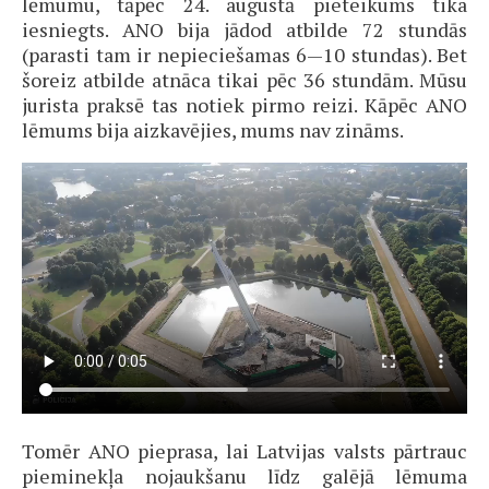
lēmumu, tāpēc 24. augustā pieteikums tika
iesniegts. ANO bija jādod atbilde 72 stundās
(parasti tam ir nepieciešamas 6—10 stundas). Bet
šoreiz atbilde atnāca tikai pēc 36 stundām. Mūsu
jurista praksē tas notiek pirmo reizi. Kāpēc ANO
lēmums bija aizkavējies, mums nav zināms.
Tomēr ANO pieprasa, lai Latvijas valsts pārtrauc
pieminekļa nojaukšanu līdz galējā lēmuma