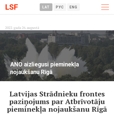
LSF
LAT
РУС
ENG
2022. gada 26. augustā
ANO aizliegusi pieminekļa
nojaukšanu Rīgā
Latvijas Strādnieku frontes
paziņojums par Atbrīvotāju
pieminekļa nojaukšanu Rīgā