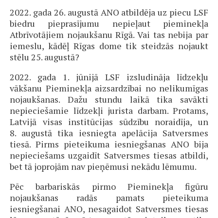
2022. gada 26. augustā ANO atbildēja uz piecu LSF
biedru pieprasījumu nepieļaut pieminekļa
Atbrīvotājiem nojaukšanu Rīgā. Vai tas nebija par
iemeslu, kādēļ Rīgas dome tik steidzās nojaukt
stēlu 25. augustā?
2022. gada 1. jūnijā LSF izsludināja līdzekļu
vākšanu Pieminekļa aizsardzībai no nelikumīgas
nojaukšanas. Dažu stundu laikā tika savākti
nepieciešamie līdzekļi jurista darbam. Protams,
Latvijā visas institūcijas sūdzību noraidīja, un
8. augustā tika iesniegta apelācija Satversmes
tiesā. Pirms pieteikuma iesniegšanas ANO bija
nepieciešams uzgaidīt Satversmes tiesas atbildi,
bet tā joprojām nav pieņēmusi nekādu lēmumu.
Pēc barbariskās pirmo Pieminekļa figūru
nojaukšanas radās pamats pieteikuma
iesniegšanai ANO, nesagaidot Satversmes tiesas