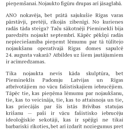
pieņemšanai. Nojaukto figūru drupas arī jāsaglabā.
ANO nokavēja, bet prātā sajukušie Rīgas varas
pārstāvji, pretēji, rīkojās zibenīgi. No kurienes
radās tāda steiga? Taču sākotnēji Pieminekli bija
paredzēts nojaukt septembrī. Kāpēc pēkšņi radās
nepieciešamība pieņemt lēmumu par tā tūlītejo
nojaukšanu operatīvajā Rīgas domes sapulcē
24. augusta vakarā? Atbildes uz šiem jautājumiem
ir acīmredzamas.
Tika nojaukta nevis kāda skulptūra, bet
Piemineklis Padomju Latvijas un Rīgas
atbrīvotājiem no vācu fašistiskajiem iebrucējiem.
Tāpēc tie, kas pieņēma lēmumu par nojaukšanu,
tie, kas to veicināja, tie, kas to attaisnoja un tie,
kas priecājās par šīs īstās Brīvības statujas
krišanu — paši ir vācu fašistisko iebrucēju
ideoloģiskie sekotāji, kas ir spējīgi ne tikai
barbariski rīkoties, bet arī izdarīt noziegumus pret