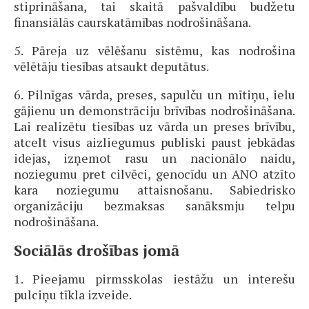
stiprināšana, tai skaitā pašvaldību budžetu
finansiālās caurskatāmības nodrošināšana.
5. Pāreja uz vēlēšanu sistēmu, kas nodrošina
vēlētāju tiesības atsaukt deputātus.
6. Pilnīgas vārda, preses, sapulču un mītiņu, ielu
gājienu un demonstrāciju brīvības nodrošināšana.
Lai realizētu tiesības uz vārda un preses brīvību,
atcelt visus aizliegumus publiski paust jebkādas
idejas, izņemot rasu un nacionālo naidu,
noziegumu pret cilvēci, genocīdu un ANO atzīto
kara noziegumu attaisnošanu. Sabiedrisko
organizāciju bezmaksas sanāksmju telpu
nodrošināšana.
Sociālās drošības jomā
1. Pieejamu pirmsskolas iestāžu un interešu
pulciņu tīkla izveide.