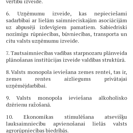
vērtību izveide.
6. Uzņēmumu izveide, kas nepieciešami
sadarbībai ar lielām saimnieciskajām asociācijām
uz abpusēji izdevīgiem pamatiem. Sabiedriski
nozīmīgu rūpniecības, būvniecības, transporta un
citu valsts uzņēmumu izveide.
7. Tautsaimniecības vadības starpnozaru plānveida
plānošanas institūcijas izveide valdības struktūrā.
8. Valsts monopola ieviešana zemes rentei, tas ir,
zemes rentes aizliegums privātajai
uzņēmējdarbībai.
9. Valsts monopola ieviešana alkoholisko
dzērienu ražošanā.
10. Ekonomikas stimulēšana atsevišķu
lauksaimniecību apvienošanai lielās valsts
agrorūpniecības biedrībās.