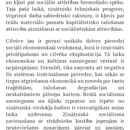
un kļūst par sociālās attīstības bremzējošo spēku.
Tajā pašā laikā, zinātniski tehniskais progress,
stiprinot darba sabiedrisko raksturu, ir kļuvis par
reālu materiālo pamatu kapitālistisko ražošanas
attiecību aizstāšanai ar sociālistiskām attiecībām.
Cilvēce jau ir guvusi unikālu dzīves pieredzi
sociāli ekonomiskajā veidojumā, kurā ir iznīcināts
privātīpašums un cilvēka ekspluatācija. Tā laika
ekonomikas un kultūras sasniegumi vēsturē ir
nepārspējami. Diemžēl, tika saņemta arī negatīva
šīs sistēmas iznīcināšanas pieredze, kas sākās ar
tirgus atgriešanos ekonomikā un noveda pie tautu
traģēdijām, ražošanas degradācijas un
neskaitāmiem pilsoņu kariem. Reālā sociālisma
sasniegumu un kļūdu izpratne un izpēte no
zinātniskā viedokļa šodien ir vissvarīgākais mūsu
laika uzdevums. Zinātniskā sociālisma
savienošana ar strādnieku kustību joprojām ir
nepieciešams nosacījums pārejai uz jaunām,