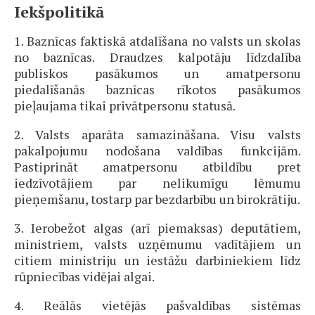
Iekšpolitikā
1. Baznīcas faktiskā atdalīšana no valsts un skolas
no baznīcas. Draudzes kalpotāju līdzdalība
publiskos pasākumos un amatpersonu
piedalīšanās baznīcas rīkotos pasākumos
pieļaujama tikai privātpersonu statusā.
2. Valsts aparāta samazināšana. Visu valsts
pakalpojumu nodošana valdības funkcijām.
Pastiprināt amatpersonu atbildību pret
iedzīvotājiem par nelikumīgu lēmumu
pieņemšanu, tostarp par bezdarbību un birokrātiju.
3. Ierobežot algas (arī piemaksas) deputātiem,
ministriem, valsts uzņēmumu vadītājiem un
citiem ministriju un iestāžu darbiniekiem līdz
rūpniecības vidējai algai.
4. Reālās vietējās pašvaldības sistēmas