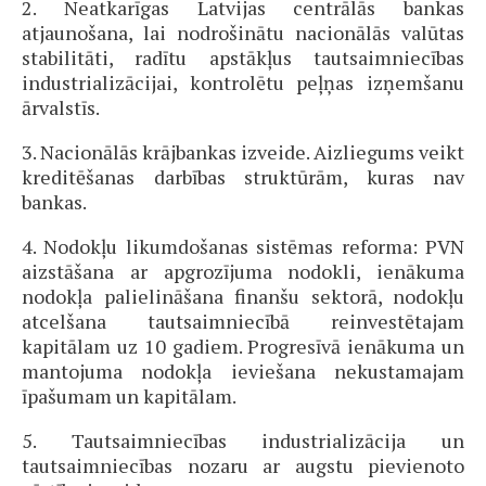
2. Neatkarīgas Latvijas centrālās bankas
atjaunošana, lai nodrošinātu nacionālās valūtas
stabilitāti, radītu apstākļus tautsaimniecības
industrializācijai, kontrolētu peļņas izņemšanu
ārvalstīs.
3. Nacionālās krājbankas izveide. Aizliegums veikt
kreditēšanas darbības struktūrām, kuras nav
bankas.
4. Nodokļu likumdošanas sistēmas reforma: PVN
aizstāšana ar apgrozījuma nodokli, ienākuma
nodokļa palielināšana finanšu sektorā, nodokļu
atcelšana tautsaimniecībā reinvestētajam
kapitālam uz 10 gadiem. Progresīvā ienākuma un
mantojuma nodokļa ieviešana nekustamajam
īpašumam un kapitālam.
5. Tautsaimniecības industrializācija un
tautsaimniecības nozaru ar augstu pievienoto