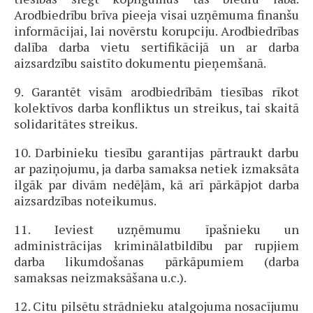
Arodbiedrību brīva pieeja visai uzņēmuma finanšu
informācijai, lai novērstu korupciju. Arodbiedrības
dalība darba vietu sertifikācijā un ar darba
aizsardzību saistīto dokumentu pieņemšanā.
9. Garantēt visām arodbiedrībām tiesības rīkot
kolektīvos darba konfliktus un streikus, tai skaitā
solidaritātes streikus.
10. Darbinieku tiesību garantijas pārtraukt darbu
ar paziņojumu, ja darba samaksa netiek izmaksāta
ilgāk par divām nedēļām, kā arī pārkāpjot darba
aizsardzības noteikumus.
11. Ieviest uzņēmumu īpašnieku un
administrācijas kriminālatbildību par rupjiem
darba likumdošanas pārkāpumiem (darba
samaksas neizmaksāšana u.c.).
12. Citu pilsētu strādnieku atalgojuma nosacījumu