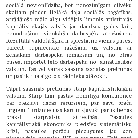
sociālā nevienlīdzība, bet nenozīmīgam cilvēku
skaitam pieder lielākā daļa sociālās bagātības.
Strādājošo reālo algu vidējais līmenis attīstītajās
kapitālistiskajās valstīs jau daudzus gadus krīt,
nenodrošinot vienkāršu darbaspēka atražošanu.
Rezultātā valdošā šķira ir spiesta, no vienas puses,
pārcelt rūpniecisko ražošanu uz valstīm ar
zemākām darbaspēka izmaksām un, no otras
puses, importēt lēto darbaspēku no jaunattīstības
valstīm. Tas vēl vairāk saasina sociālās pretrunas
un pasliktina algoto strādnieku stāvokli.
Tāpat saasinās pretrunas starp kapitālistiskajām
valstīm. Starp tām pastāv nemitīga konkurence
par piekļuvi dabas resursiem, par savu preču
tirgiem. Tirdzniecības kari ir kļuvuši par ikdienas
praksi starpvalstu attiecībās. Pasaules
kapitālistiskā ekonomika piedzīvo sistemātisku
krīzi, pasaules parādu pieaugums jau sen