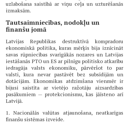
uzlabošana saistībā ar viņu ceļa un uzturēšanās
izmaksām.
Tautsaimniecības, nodokļu un
finanšu jomā
Latvijas Republikas destruktīvā kompradoru
ekonomiskā politika, kuras mērķis bija iznīcināt
savas rūpniecības svarīgākās nozares un Latvijas
iestāšanās PTO un ES ar pilnīgu politisko atkarību
iedragāja valsts ekonomiku, pārvēršot to par
valsti, kura nevar pastāvēt bez subsīdijām un
dotācijām. Ekonomikas atdzimšana vienmēr ir
bijusi saistīta ar vietējo ražotāju aizsardzības
pasākumiem — protekcionismu, kas jāīsteno arī
Latvijā.
1. Nacionālās valūtas atjaunošana, neatkarīgas
finanšu sistēmas izveide.