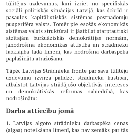
tūlītējus uzdevumus, kuri izriet no specifiskās
sociāli politiskās situācijas Latvijā, kas šobrīd ir
pasaules kapitālistiskās sistēmas postpadomju
pusperifēra valsts. Tomēr pie esošās ekonomikās
sistēmas valsts struktūrai ir jāatbilst starptautiski
atzītajām buržuāziskās demokrātijas normām,
jānodrošina ekonomikas attīstība un strādnieku
labklājība tādā līmenī, kas nodrošina darbaspēka
paplašinātu atražošanu.
Tāpēc Latvijas Strādnieku fronte par savu tūlītēju
uzdevumu izvirza palīdzēt strādnieku kustībai,
atbalstot Latvijas strādājošo objektīvās intereses
un demokrātiskās reformas sabiedrībā, kas
nodrošinātu:
Darba attiecību jomā
1. Latvijas algoto strādnieku darbaspēka cenas
(algas) noteikšana līmenī, kas nav zemāks par tās