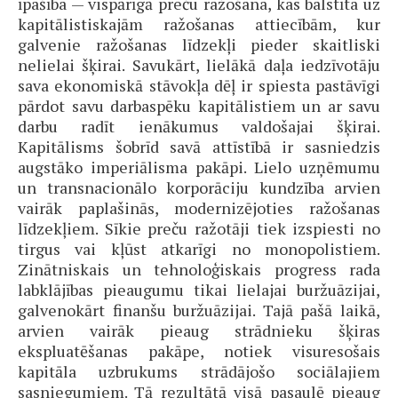
īpašība — vispārīgā preču ražošana, kas balstīta uz
kapitālistiskajām ražošanas attiecībām, kur
galvenie ražošanas līdzekļi pieder skaitliski
nelielai šķirai. Savukārt, lielākā daļa iedzīvotāju
sava ekonomiskā stāvokļa dēļ ir spiesta pastāvīgi
pārdot savu darbaspēku kapitālistiem un ar savu
darbu radīt ienākumus valdošajai šķirai.
Kapitālisms šobrīd savā attīstībā ir sasniedzis
augstāko imperiālisma pakāpi. Lielo uzņēmumu
un transnacionālo korporāciju kundzība arvien
vairāk paplašinās, modernizējoties ražošanas
līdzekļiem. Sīkie preču ražotāji tiek izspiesti no
tirgus vai kļūst atkarīgi no monopolistiem.
Zinātniskais un tehnoloģiskais progress rada
labklājības pieaugumu tikai lielajai buržuāzijai,
galvenokārt finanšu buržuāzijai. Tajā pašā laikā,
arvien vairāk pieaug strādnieku šķiras
ekspluatēšanas pakāpe, notiek visuresošais
kapitāla uzbrukums strādājošo sociālajiem
sasniegumiem. Tā rezultātā visā pasaulē pieaug