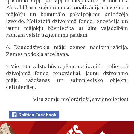
īpašnieki rupji pārkāpj to ekspluatācijas normas.
Pārvaldības uzņēmumu nacionalizācija un vienota
mājokļu un komunālo pakalpojumu sniedzēja
izveide. Nolietotā dzīvojamā fonda renovācija un
jaunu mājokļu būvniecība ar šīm vajadzībām
radītām valsts uzņēmumu jaudām.
6. Daudzdzīvokļu māju zemes nacionalizācija.
Zemes nodokļa atcelšana.
7. Vienota valsts būvuzņēmuma izveide nolietotā
dzīvojamā fonda renovācijai, jaunu dzīvojamo
māju, ražošanas un saimniecisko objektu
celtniecībai.
Visu zemju proletārieši, savienojieties!
Dalīties Facebook