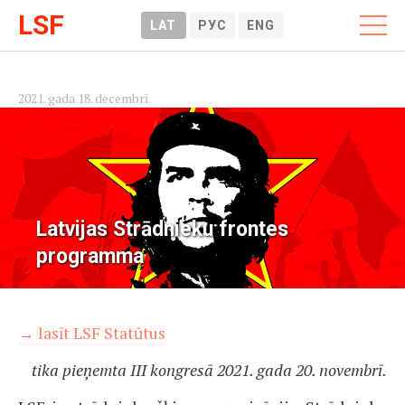
LSF
LAT
РУС
ENG
2021. gada 18. decembrī
Latvijas Strādnieku frontes
programma
→ lasīt LSF Statūtus
tika pieņemta III kongresā 2021. gada 20. novembrī.