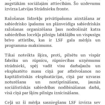
augstākām sociālajām attiecībām. Šo uzdevumu
izvirza Latvijas Strādnieku fronte.
Ražošanas līdzekļu privātīpašuma aizstāšana ar
sabiedrisko īpašumu un plānveidīga sabiedriskās
ražošanas organizēšana ļaus nodrošināt katra
sabiedrības locekļa pilnīgu labklājību un vispusīgu
brīvo attīstību, kas ir LSF gala mērķis un
programma-maksimums.
Tikai noteikta šķira, proti, pilsētu un vispār
fabriku un rūpnīcu, rūpniecības uzņēmumu
strādnieki, spēj vadīt visu darbaļaužu un
ekspluatēto masu cīņā par atbrīvošanos no
kapitālistiskās ekspluatācijas, cīņā par uzvaras
noturēšanu un nostiprināšanu, jaunās
sociālistiskās sabiedrības nodibināšanas darbā,
visā cīņā par šķiru pilnīgu iznīcināšanu.
Ceļā uz šī mērķa sasniegšanu LSF izvirza sev