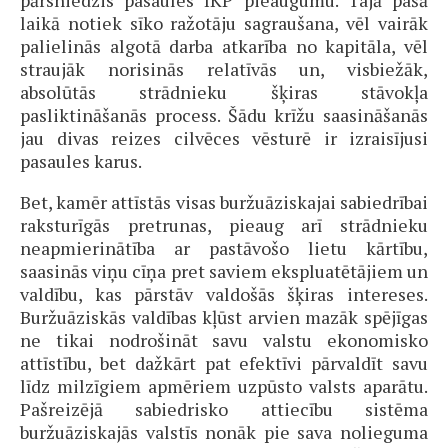
pārsniedzis pasaules IKP pieaugumu. Tajā pašā
laikā notiek sīko ražotāju sagraušana, vēl vairāk
palielinās algotā darba atkarība no kapitāla, vēl
straujāk norisinās relatīvās un, visbiežāk,
absolūtās strādnieku šķiras stāvokļa
pasliktināšanās process. Šādu krīžu saasināšanās
jau divas reizes cilvēces vēsturē ir izraisījusi
pasaules karus.
Bet, kamēr attīstās visas buržuāziskajai sabiedrībai
raksturīgās pretrunas, pieaug arī strādnieku
neapmierinātība ar pastāvošo lietu kārtību,
saasinās viņu cīņa pret saviem ekspluatētājiem un
valdību, kas pārstāv valdošās šķiras intereses.
Buržuāziskās valdības kļūst arvien mazāk spējīgas
ne tikai nodrošināt savu valstu ekonomisko
attīstību, bet dažkārt pat efektīvi pārvaldīt savu
līdz milzīgiem apmēriem uzpūsto valsts aparātu.
Pašreizējā sabiedrisko attiecību sistēma
buržuāziskajās valstīs nonāk pie sava nolieguma