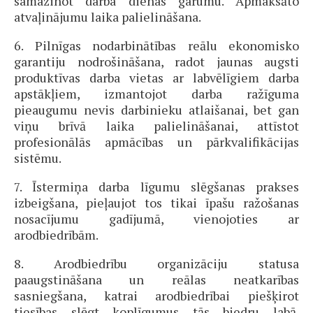
samazinot darba dienas garumu. Apmaksāto
atvaļinājumu laika palielināšana.
6. Pilnīgas nodarbinātības reālu ekonomisko
garantiju nodrošināšana, radot jaunas augsti
produktīvas darba vietas ar labvēlīgiem darba
apstākļiem, izmantojot darba ražīguma
pieaugumu nevis darbinieku atlaišanai, bet gan
viņu brīvā laika palielināšanai, attīstot
profesionālās apmācības un pārkvalifikācijas
sistēmu.
7. Īstermiņa darba līgumu slēgšanas prakses
izbeigšana, pieļaujot tos tikai īpašu ražošanas
nosacījumu gadījumā, vienojoties ar
arodbiedrībām.
8. Arodbiedrību organizāciju statusa
paaugstināšana un reālas neatkarības
sasniegšana, katrai arodbiedrībai piešķirot
tiesības slēgt koplīgumus tās biedru labā.