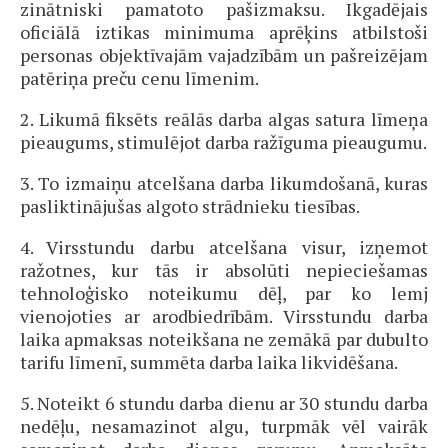
zinātniski pamatoto pašizmaksu. Ikgadējais
oficiālā iztikas minimuma aprēķins atbilstoši
personas objektīvajām vajadzībām un pašreizējam
patēriņa preču cenu līmenim.
2. Likumā fiksēts reālās darba algas satura līmeņa
pieaugums, stimulējot darba ražīguma pieaugumu.
3. To izmaiņu atcelšana darba likumdošanā, kuras
pasliktinājušas algoto strādnieku tiesības.
4. Virsstundu darbu atcelšana visur, izņemot
ražotnes, kur tās ir absolūti nepieciešamas
tehnoloģisko noteikumu dēļ, par ko lemj
vienojoties ar arodbiedrībām. Virsstundu darba
laika apmaksas noteikšana ne zemākā par dubulto
tarifu līmenī, summēta darba laika likvidēšana.
5. Noteikt 6 stundu darba dienu ar 30 stundu darba
nedēļu, nesamazinot algu, turpmāk vēl vairāk