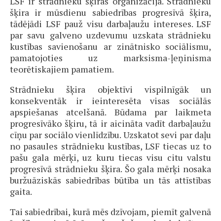
LSF ir strādnieku šķiras organizācija. Strādnieku
šķira ir mūsdienu sabiedrības progresīvā šķira,
tādējādi LSF pauž visu darbaļaužu intereses. LSF
par savu galveno uzdevumu uzskata strādnieku
kustības savienošanu ar zinātnisko sociālismu,
pamatojoties uz marksisma-ļeņinisma
teorētiskajiem pamatiem.
Strādnieku šķira objektīvi vispilnīgāk un
konsekventāk ir ieinteresēta visas sociālās
apspiešanas atcelšanā. Būdama par laikmeta
progresīvāko šķiru, tā ir aicināta vadīt darbaļaužu
cīņu par sociālo vienlīdzību. Uzskatot sevi par daļu
no pasaules strādnieku kustības, LSF tiecas uz to
pašu gala mērķi, uz kuru tiecas visu citu valstu
progresīvā strādnieku šķira. Šo gala mērķi nosaka
buržuāziskās sabiedrības būtība un tās attīstības
gaita.
Tai sabiedrībai, kurā mēs dzīvojam, piemīt galvenā