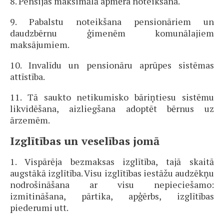
8. Pensijas maksimālā apmēra noteikšana.
9. Pabalstu noteikšana pensionāriem un
daudzbērnu ģimenēm komunālajiem
maksājumiem.
10. Invalīdu un pensionāru aprūpes sistēmas
attīstība.
11. Tā saukto netikumisko bāriņtiesu sistēmu
likvidēšana, aizliegšana adoptēt bērnus uz
ārzemēm.
Izglītības un veselības jomā
1. Vispārēja bezmaksas izglītība, tajā skaitā
augstākā izglītība. Visu izglītības iestāžu audzēkņu
nodrošināšana ar visu nepieciešamo:
izmitināšana, pārtika, apģērbs, izglītības
piederumi utt.