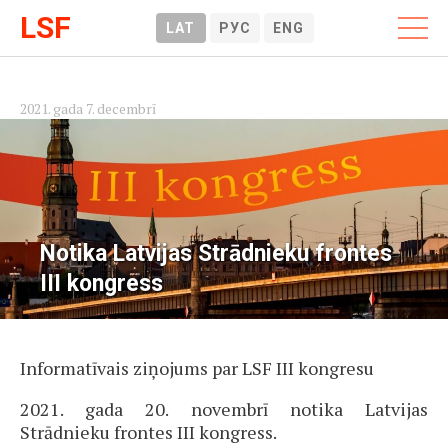
LSF
LAT
РУС
ENG
2021. gada 7. decembrī
Notika Latvijas Strādnieku frontes
III kongress
Informatīvais ziņojums par LSF III kongresu
2021. gada 20. novembrī notika Latvijas
Strādnieku frontes III kongress.