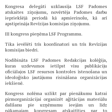
Kongresa delegāti uzklausīja LSF Padomes
atskaites ziņojumu, novērtēja Padomes darbu
iepriekšējā periodā kā apmierinošu, kā arī
apstiprināja Revīzijas komisijas zi­ņo­jumu.
III kongress pieņēma LSF Programmu.
Tika ievēlēti trīs koordinatori un trīs Revīzijas
komisijas biedri.
Nodibināta LSF Padomes Redakcijas kolēģija,
kuras uzdevumos ietilpst visu publikāciju
oficiālajos LSF resursos kontroles īstenošana un
ideoloģisko jautājumu risināšana organizācijas
iekšienē.
Kongress nolēma uzlikt par pienākumu katrai
pirmorganizācijai organizēt aģitācijas materiālu
dalīšanu pie uzņēmumu ieejām un līdz
nākamajam kongresam atskaitīties par to