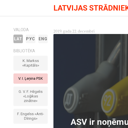
LATVIJAS STRĀDNIE
VALODA
2019. gada 22. decembrī
LAT
РУС
ENG
BIBLIOTĒKA
K. Markss
«Kapitāls»
V. I. Ļeņina PSK
G. V. F. Hēgelis
«Loģikas
zinātne»
F. Engelss «Anti-
Dīrings»
ASV ir noņēmuš