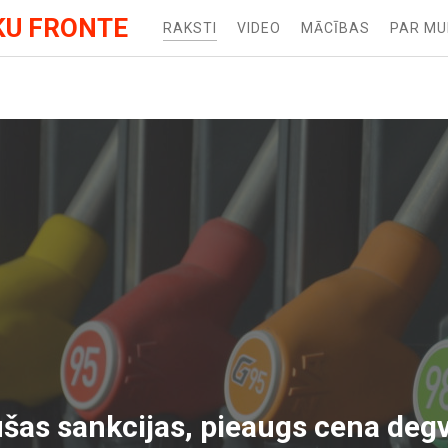
KU FRONTE
RAKSTI
VIDEO
MĀCĪBAS
PAR M
as sankcijas, pieaugs cena degv