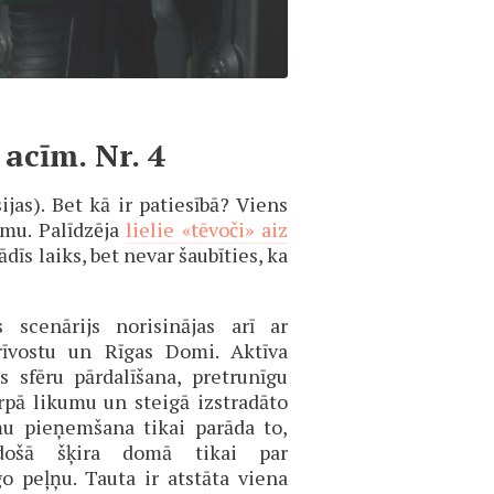
acīm. Nr. 4
jas). Bet kā ir patiesībā? Viens
umu. Palīdzēja
lielie «tēvoči» aiz
dīs laiks, bet nevar šaubīties, ka
is scenārijs norisinājas arī ar
rīvostu un Rīgas Domi. Aktīva
s sfēru pārdalīšana, pretrunīgu
rpā likumu un steigā izstradāto
mu pieņemšana tikai parāda to,
došā šķira domā tikai par
o peļņu. Tauta ir atstāta viena