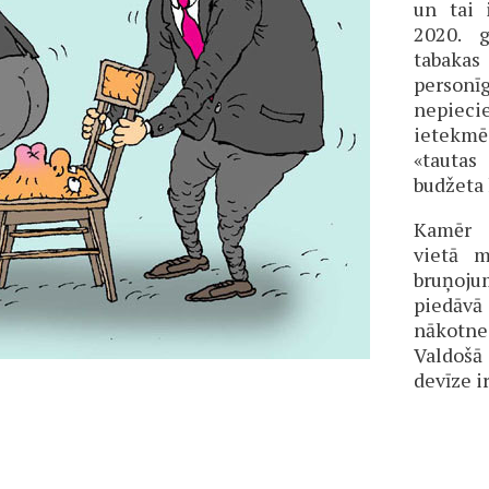
un tai 
2020. g
tabaka
person
nepiecie
ietekmē
«tautas
budžeta 
Kamēr 
vietā m
bruņoju
piedāvā
nākotn
Valdošā 
devīze i