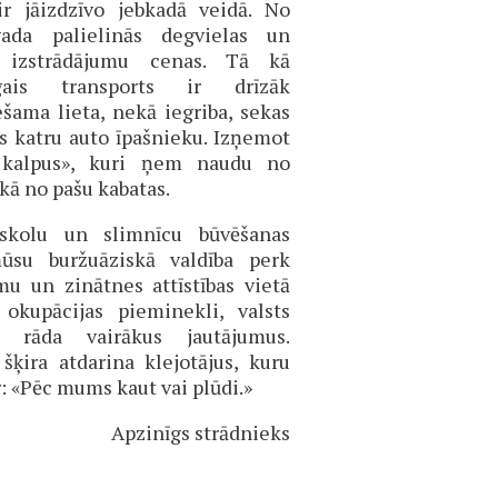
ir jāizdzīvo jebkadā veidā. No
ada palielinās degvielas un
s izstrādājumu cenas. Tā kā
īgais transports ir drīzāk
šama lieta, nekā iegriba, sekas
s katru auto īpašnieku. Izņemot
 kalpus», kuri ņem naudu no
kā no pašu kabatas.
skolu un slimnīcu būvēšanas
ūsu buržuāziskā valdība perk
mu un zinātnes attīstības vietā
 okupācijas pieminekli, valsts
e rāda vairākus jautājumus.
šķira atdarina klejotājus, kuru
r: «Pēc mums kaut vai plūdi.»
Apzinīgs strādnieks