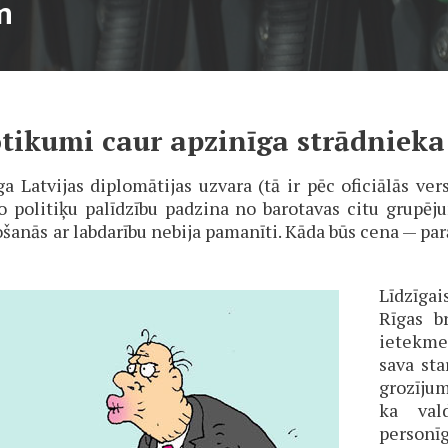
m
tikumi caur apzinīga strādnieka 
Latvijas diplomātijas uzvara (tā ir pēc oficiālās versi
o politiķu palīdzību padzina no barotavas citu grupēj
ošanās ar labdarību nebija pamanīti. Kāda būs cena — parā
Līdzīga
Rīgas b
ietekme
sava sta
grozīju
ka val
personīg