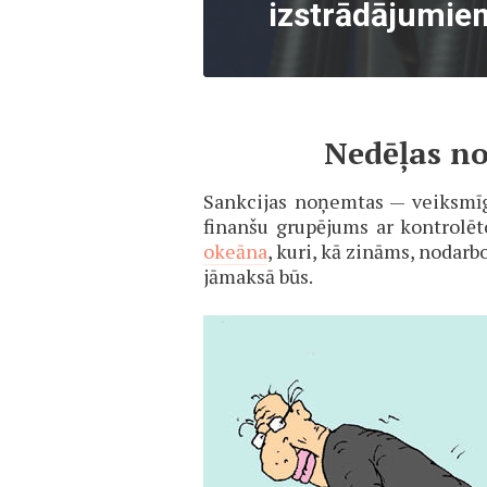
izstrādājumie
Nedēļas no
Sankcijas noņemtas — veiksmīga 
finanšu grupējums ar kontrolēt
okeāna
, kuri, kā zināms, nodarb
jāmaksā būs.