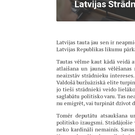
Latvijas Strād
Latvijas tauta jau sen ir neapmi
Latvijas Republikas likumu pārkā
Tautas vēlme kaut kādā veidā a
atlaišana un jaunas vēlēšanas 
neaizstāv strādnieku intereses. 
Valdošā buržuāziskā elite turpin
jo tieši strādnieki veido lielāko
saglabātu politisko varu. Tas ne
nu emigrēt, vai turpināt dzīvot 
Tomēr deputātu atsaukšana un 
politisko izaugsmi. Strādājošie 
neko kardināli nemainīs. Savas i