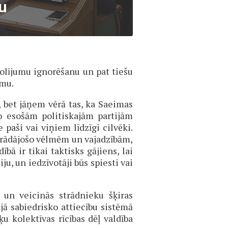
nu
 solījumu ignorēšanu un pat tiešu
imu.
 bet jāņem vērā tas, ka Saeimas
no esošām politiskajām partijām
 paši vai viņiem līdzīgi cilvēki.
 strādājošo vēlmēm un vajadzībām,
ībā ir tikai taktisks gājiens, lai
u, un iedzīvotāji būs spiesti vai
 un veicinās strādnieku šķiras
ajā sabiedrisko attiecību sistēmā
u kolektīvas rīcī­bas dēļ valdība