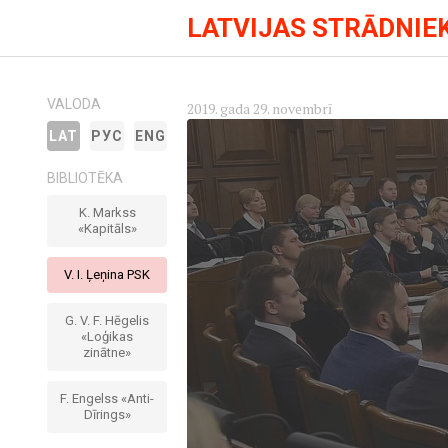
LATVIJAS STRĀDNIE
VALODA
2019. gada 29. novembrī
LAT
РУС
ENG
BIBLIOTĒKA
K. Markss
«Kapitāls»
V. I. Ļeņina PSK
G. V. F. Hēgelis
«Loģikas
zinātne»
F. Engelss «Anti-
Dīrings»