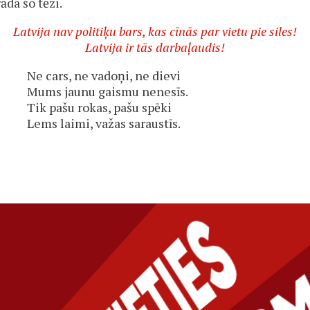
āda šo tēzi.
Latvija nav politiķu bars, kas cīnās par vietu pie siles!
Latvija ir tās darbaļaudis!
Ne cars, ne vadoņi, ne dievi
Mums jaunu gaismu nenesīs.
Tik pašu rokas, pašu spēki
Lems laimi, važas saraustīs.