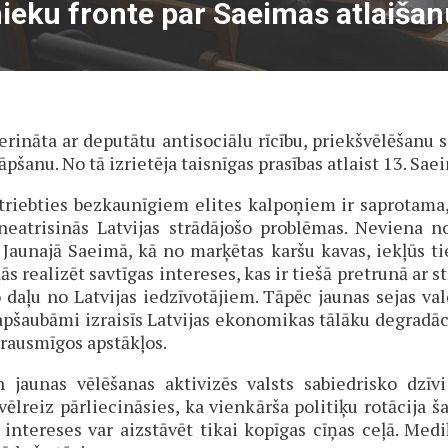
nieku fronte par Saeimas atlaiša
erināta ar deputātu antisociālu rīcību, priekšvēlēšanu
pšanu. No tā izrietēja taisnīgas prasības atlaist 13. Sae
triebties bezkaunīgiem elites kalpoņiem ir saprotama,
neatrisinās Latvijas strādājošo problēmas. Neviena 
Jaunajā Saeimā, kā no marķētas karšu kavas, iekļūs tie
ās realizēt savtīgas intereses, kas ir tiešā pretrunā ar
 daļu no Latvijas iedzīvotājiem. Tāpēc jaunas sejas vald
apšaubāmi izraisīs Latvijas ekonomikas tālāku degra­dācij
drausmīgos apstākļos.
jaunas vēlēšanas aktivizēs valsts sabiedrisko dzīvi
vēlreiz pārliecināsies, ka vienkārša politiķu rotācija š
nte­reses var aizstāvēt tikai kopīgas cīņas ceļā. Mediķ