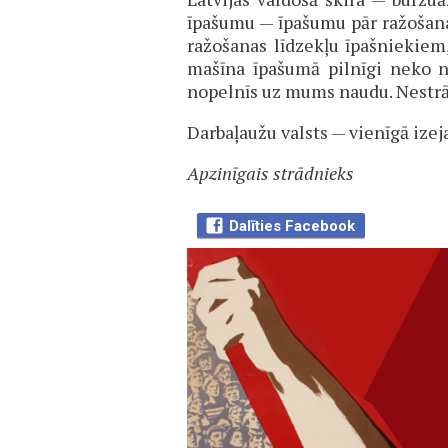
īpašumu — īpašumu pār ražošanas
ražošanas līdzekļu īpašniekiem,
mašīna īpašumā pilnīgi neko ne
nopelnīs uz mums naudu. Nestrād
Darbaļaužu valsts — vienīgā izeja
Apzinīgais strādnieks
Dalīties Facebook