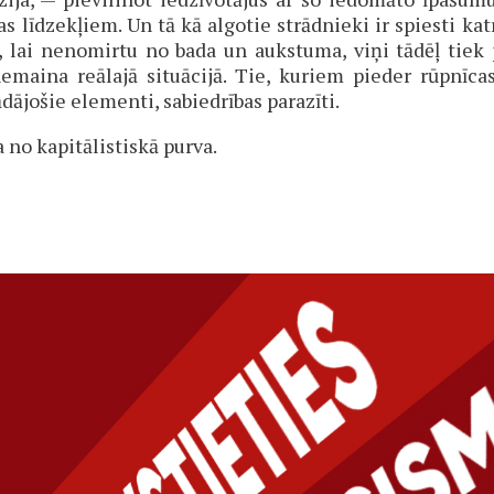
 līdzekļiem. Un tā kā algotie strādnieki ir spiesti ka
 lai nenomirtu no bada un aukstuma, viņi tādēļ tiek p
maina reālajā situācijā. Tie, kuriem pieder rūpnīca
ājošie elementi, sabiedrības parazīti.
 no kapitālistiskā purva.