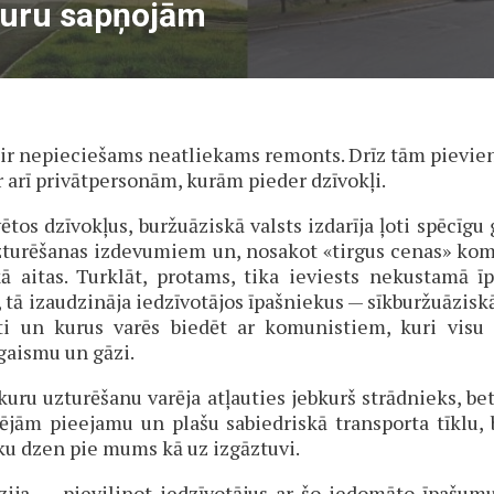
kuru sapņojām
r nepieciešams neatliekams remonts. Drīz tām pievieno
ir arī privātpersonām, kurām pieder dzīvokļi.
ētos dzīvokļus, buržuāziskā valsts izdarīja ļoti spēcīg
uzturēšanas izdevumiem un, nosakot «tirgus cenas» ko
kā aitas. Turklāt, protams, tika ieviests nekustamā 
 tā izaudzināja iedzīvotājos īpašniekus — sīkburžuāziskās
īti un kurus varēs biedēt ar komunistiem, kuri visu
gaismu un gāzi.
kuru uzturēšanu varēja atļauties jebkurš strādnieks, be
ējām pieejamu un plašu sabiedriskā transporta tīklu
eku dzen pie mums kā uz izgāztuvi.
āzija, — pievilinot iedzīvotājus ar šo iedomāto īpašum