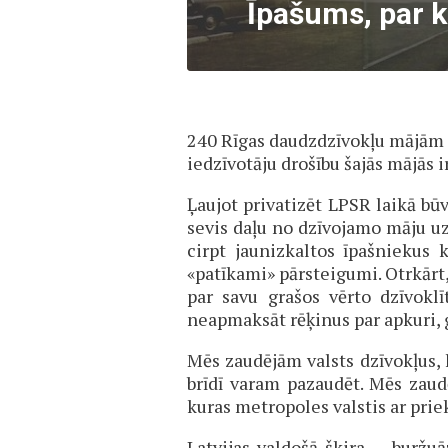
Īpašums, par 
240 Rīgas daudzdzīvokļu mājām i
iedzīvotāju drošību šajās mājās 
Ļaujot privatizēt LPSR laikā būv
sevis daļu no dzīvojamo māju 
cirpt jaunizkaltos īpašniekus 
«patīkami» pārsteigumi. Otrkārt,
par savu grašos vērto dzīvokl
neapmaksāt rēķinus par apkuri, 
Mēs zaudējām valsts dzīvokļus, 
brīdī varam pazaudēt. Mēs zaud
kuras metropoles valstis ar pri
Latvijas valdošā škira — buržu