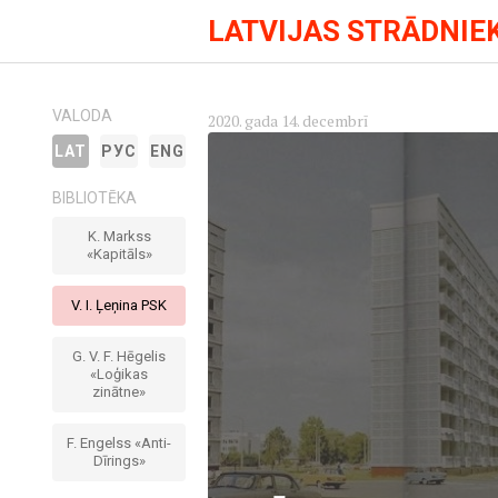
LATVIJAS STRĀDNIE
VALODA
2020. gada 14. decembrī
LAT
РУС
ENG
BIBLIOTĒKA
K. Markss
«Kapitāls»
V. I. Ļeņina PSK
G. V. F. Hēgelis
«Loģikas
zinātne»
F. Engelss «Anti-
Dīrings»