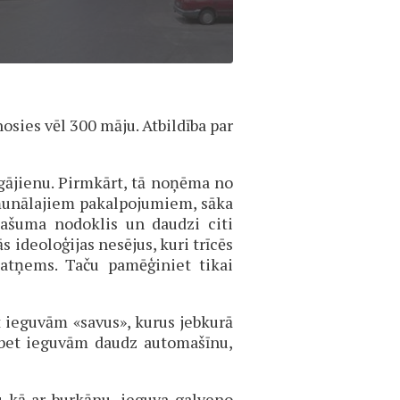
sies vēl 300 māju. Atbildība par
u gājienu. Pirmkārt, tā noņēma no
munālajiem pakalpojumiem, sāka
īpašuma nodoklis un daudzi citi
 ideoloģijas nesējus, kuri trīcēs
 atņems. Taču pamēģiniet tikai
t ieguvām «savus», kurus jebkurā
, bet ieguvām daudz automašīnu,
u kā ar burkānu, ieguva galveno