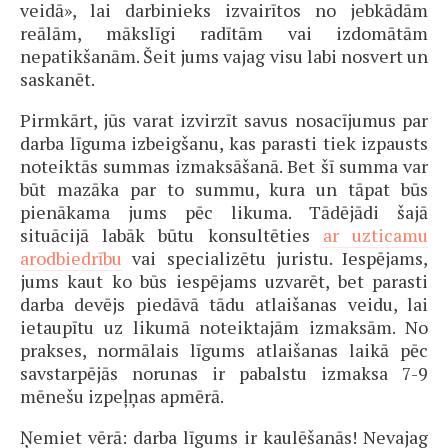
veidā», lai darbinieks izvairītos no jebkādām
reālām, mākslīgi radītām vai izdomātām
nepatikšanām. Šeit jums vajag visu labi nosvert un
saskanēt.
Pirmkārt, jūs varat izvirzīt savus nosacījumus par
darba līguma izbeigšanu, kas parasti tiek izpausts
noteiktās summas izmaksāšanā. Bet šī summa var
būt mazāka par to summu, kura un tāpat būs
pienākama jums pēc likuma. Tādējādi šajā
situācijā labāk būtu konsultēties
ar uzticamu
arodbiedrību
vai specializētu juristu. Iespējams,
jums kaut ko būs iespējams uzvarēt, bet parasti
darba devējs piedāvā tādu atlaišanas veidu, lai
ietaupītu uz likumā noteiktajām izmaksām. No
prakses, normālais līgums atlaišanas laikā pēc
savstarpējās norunas ir pabalstu izmaksa 7-9
mēnešu izpeļņas apmērā.
Ņemiet vērā: darba līgums ir kaulēšanās! Nevajag