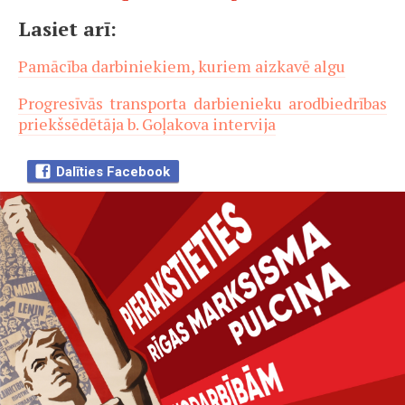
Lasiet arī:
Pamācība darbiniekiem, kuriem aizkavē algu
Progresīvās transporta darbienieku arodbiedrības
priekšsēdētāja b. Goļakova intervija
Dalīties Facebook