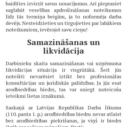
baidīties izvirzīt savus nosacījumus. Arī pieprasiet
saglabāt veselības apdrošināšanas noteikumus
līdz tās termiņa beigām, ja to noformēja darba
devējs. Nesteidzieties un tirgojieties par labākiem
noteikumiem, ievērojot savu cieņu!
Samazināšanas un
likvidācija
Darbinieku skaita samazināšanas vai uzņēmuma
likvidācijas situācija ir visgrūtākā. Šeit jūs
noteikti nevarēsiet iztikt bez profesionālas
konsultācijas un juridiskās palīdzības. Ja jūs esat
arodbiedrības biedrs, tas var sniegt noteicošu
ieteikmi lietas iznākumā.
Saskaņā ar Latvijas Republikas Darba likumu
(110. panta 1. p.) arodbiedrības biedru nevar atlaist
bez arodbiedrības piekrišanas, ja viņš ir biedrs