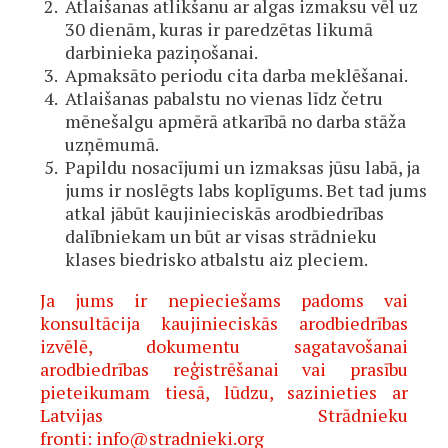
Atlaišanas atlikšanu ar algas izmaksu vēl uz
30 dienām, kuras ir paredzētas likumā
darbinieka paziņošanai.
Apmaksāto periodu cita darba meklēšanai.
Atlaišanas pabalstu no vienas līdz četru
mēnešalgu apmērā atkarībā no darba stāža
uzņēmumā.
Papildu nosacījumi un izmaksas jūsu labā, ja
jums ir noslēgts labs koplīgums. Bet tad jums
atkal jābūt kaujinieciskās arodbiedrības
dalībniekam un būt ar visas strādnieku
klases biedrisko atbalstu aiz pleciem.
Ja jums ir nepieciešams padoms vai
konsultācija kaujinieciskās arodbiedrības
izvēlē, dokumentu sagatavošanai
arodbiedrības reģistrēšanai vai prasību
pieteikumam tiesā, lūdzu, sazinieties ar
Latvijas Strādnieku
fronti:
info@stradnieki.org