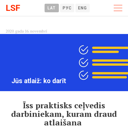
LSF
LAT
РУС
ENG
2020. gada 16. novembrī
Jūs atlaiž: ko darīt
Īss praktisks ceļvedis
darbiniekam, kuram draud
atlaišana