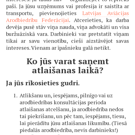
paši. Ja jūsu uzņēmums vai profesija ir saistīta ar
transportu, pievienojieties
Latvijas Aviācijas
Arodbiedrību Federācijai
. Atcerieties, ka darba
devēja pusē stāv viņa nauda, viņa advokāti un visa
buržuāziskā vara. Darbinieki var pretstatīt viņam
tikai ar savu vienotību, cieši aizstāvējot savas
intereses. Vienam ar īpašnieku galā netikt.
Ko jūs varat saņemt
atlaišanas laikā?
Ja jūs rīkosieties gudri.
Atlikšanu un, iespējams, pilnīgo vai uz
arodbiedrības konsultācijas perioda
atlaišanas atcelšanu, ja arodbiedrība nedos
tai piekrišanu, un pēc tam, iespējams, tiesu,
lai pierādītu jūsu atlaišanas likumību. (Tiesā
piedalās arodbiedrība, nevis darbinieks!)