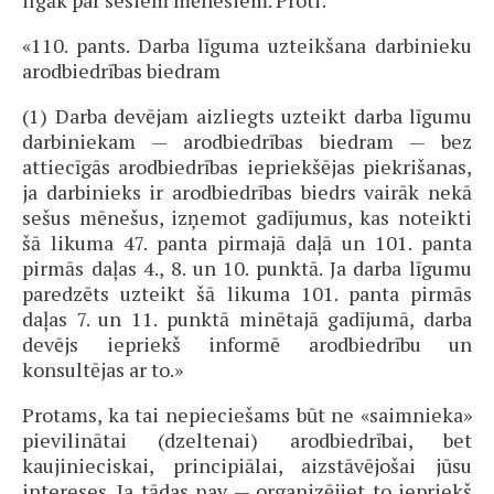
ilgāk par sešiem mēnešiem. Proti:
«110. pants. Darba līguma uzteikšana darbinieku
arodbiedrības biedram
(1) Darba devējam aizliegts uzteikt darba līgumu
darbiniekam — arodbiedrības biedram — bez
attiecīgās arodbiedrības iepriekšējas piekrišanas,
ja darbinieks ir arodbiedrības biedrs vairāk nekā
sešus mēnešus, izņemot gadījumus, kas noteikti
šā likuma 47. panta pirmajā daļā un 101. panta
pirmās daļas 4., 8. un 10. punktā. Ja darba līgumu
paredzēts uzteikt šā likuma 101. panta pirmās
daļas 7. un 11. punktā minētajā gadījumā, darba
devējs iepriekš informē arodbiedrību un
konsultējas ar to.»
Protams, ka tai nepieciešams būt ne «saimnieka»
pievilinātai (dzeltenai) arodbiedrībai, bet
kaujinieciskai, principiālai, aizstāvējošai jūsu
intereses. Ja tādas nav — organizējiet to iepriekš