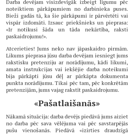
Darba devējam visizdevīgāk izbeigt līgumu pēc
noteiktiem pārkāpumiem no darbinieka puses.
Bieži gadās tā, ka šie pārkāpumi ir pārvērtēti vai
vispār izdomāti. Izsauc priekšnieks un pieprasa:
«Ir notikusi šāda un tāda nekārtība, raksti
paskaidrojumu!».
Atcerieties! Jums neko nav jāpaskaidro pirmām.
Likums pieprasa jūsu darba devējam iesniegt jums
rakstisku pretenziju ar norādījumu, kādi likumi,
amata instrukcijas vai iekšējie darba noteikumi
bija pārkāpti jūsu dēļ ar pārkāpta dokumenta
punkta norādījumu. Tikai pēc tam, pēc konkrētām
pretenzijām, jums vajag rakstīt paskaidrojumu.
«Pašatlaišanās»
Nākamā situācija: darba devējs piedāvā jums aiziet
no darba pēc sava vēlējuma vai pēc savstarpējās
pušu vienošanās. Piedāvā «izirties draudzīgā