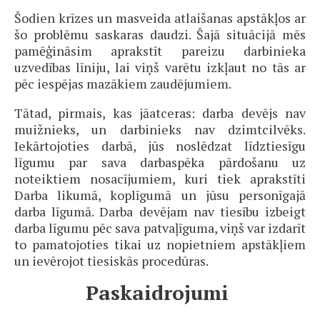
Šodien krīzes un masveida atlaišanas apstākļos ar
šo problēmu saskaras daudzi. Šajā situācijā mēs
pamēģināsim aprakstīt pareizu darbinieka
uzvedības līniju, lai viņš varētu izkļaut no tās ar
pēc iespējas mazākiem zaudējumiem.
Tātad, pirmais, kas jāatceras: darba devējs nav
muižnieks, un darbinieks nav dzimtcilvēks.
Iekārtojoties darbā, jūs noslēdzat līdztiesīgu
līgumu par sava darbaspēka pārdošanu uz
noteiktiem nosacījumiem, kuri tiek aprakstīti
Darba likumā, koplīgumā un jūsu personīgajā
darba līgumā. Darba devējam nav tiesību izbeigt
darba līgumu pēc sava patvaļīguma, viņš var izdarīt
to pamatojoties tikai uz nopietniem apstākļiem
un ievērojot tiesiskās procedūras.
Paskaidrojumi